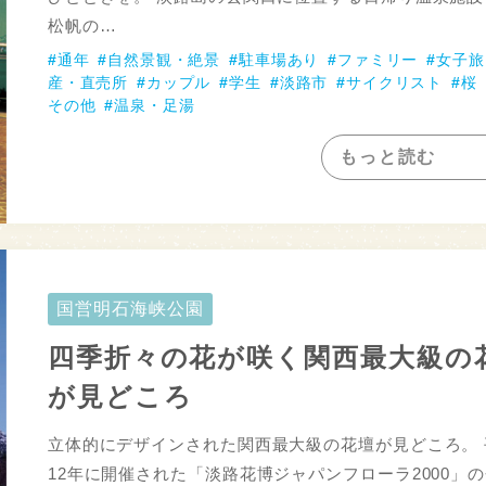
松帆の…
通年
自然景観・絶景
駐車場あり
ファミリー
女子旅
産・直売所
カップル
学生
淡路市
サイクリスト
桜
その他
温泉・足湯
もっと読む
国営明石海峡公園
四季折々の花が咲く関西最大級の
が見どころ
立体的にデザインされた関西最大級の花壇が見どころ。 
12年に開催された「淡路花博ジャパンフローラ2000」