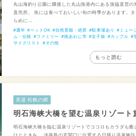
丸山海釣り公園に隣接した丸山漁港内にある漁協直営の
直売所。 魚には食べておいしい旬の時季があります。タ
らめに…
通年
ペットOK
自然景観・絶景
駐車場あり
ミュー
ム・伝統
ファミリー
南あわじ市
女子旅
カップル
サイクリスト
その他
もっと読む
美湯 松帆の郷
明石海峡大橋を望む温泉リゾート
明石海峡大橋を臨む温泉リゾートでココロもカラダも癒
ひとときを。 淡路島の玄関口に位置する日帰り温泉施設