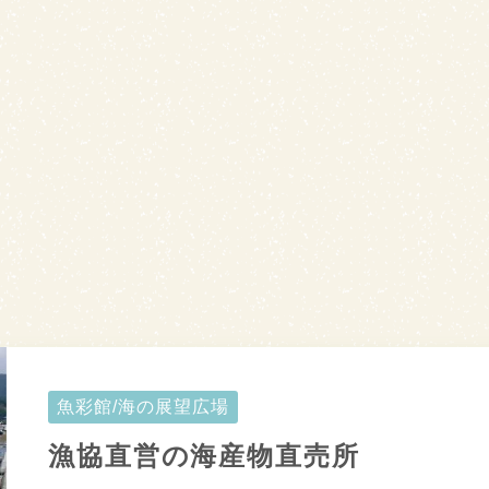
魚彩館/海の展望広場
漁協直営の海産物直売所