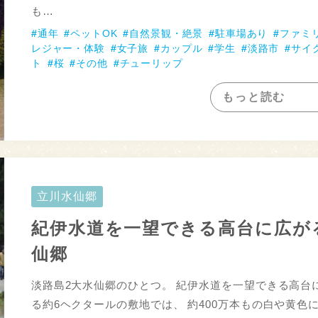
も…
通年
ペットOK
自然景観・絶景
駐車場あり
ファミ
レジャー・体験
女子旅
カップル
学生
淡路市
サイ
ト
桜
その他
チューリップ
もっと読む
立川水仙郷
紀伊水道を一望できる高台に広が
仙郷
淡路島2大水仙郷のひとつ。 紀伊水道を一望できる高台
る約6ヘクタールの敷地では、 約400万本もの白や黄色