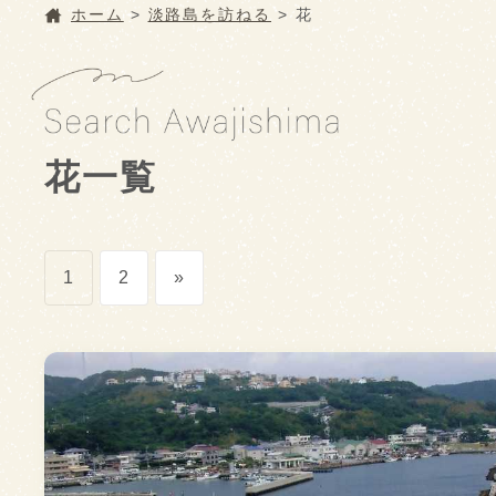
ホーム
>
淡路島を訪ねる
>
花
花一覧
投
1
2
»
稿
の
ペ
ー
ジ
送
り