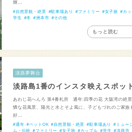
輝…
自然景観・絶景
駐車場あり
ファミリー
女子旅
カッ
学生
冬
洲本市
その他
もっと読む
淡路夢舞台
淡路島1番のインスタ映えスポッ
あわじ花へんろ 第4番札所 通年:四季の花 大阪湾の絶
憐な花風景、陽光と水とそよ風に、子どもづれのご家族
好…
通年
ペットOK
自然景観・絶景
駐車場あり
ミュー
ム・伝統
ファミリー
女子旅
カップル
学生
淡路市