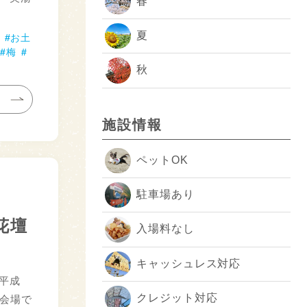
春
夏
お土
梅
秋
施設情報
ペットOK
駐車場あり
花壇
入場料なし
キャッシュレス対応
平成
クレジット対応
の会場で