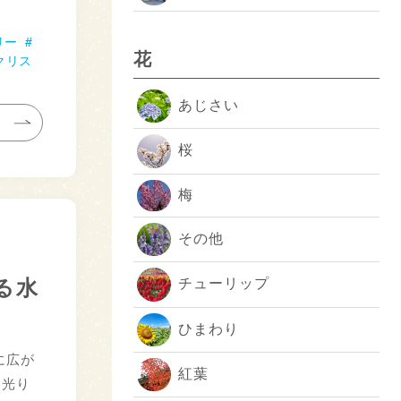
リー
花
クリス
あじさい
桜
梅
その他
る水
チューリップ
ひまわり
に広が
紅葉
に光り