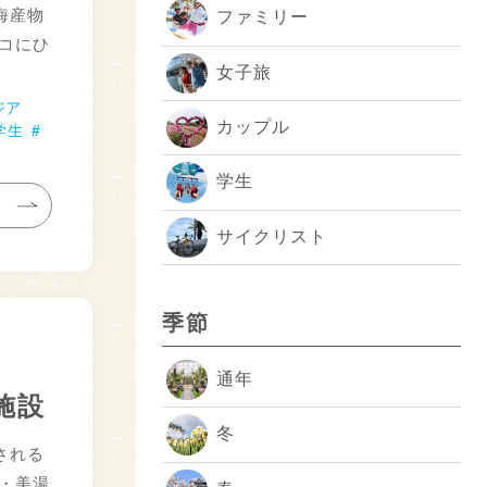
海産物
ファミリー
コにひ
女子旅
ジア
カップル
学生
学生
サイクリスト
季節
通年
施設
冬
される
・美湯