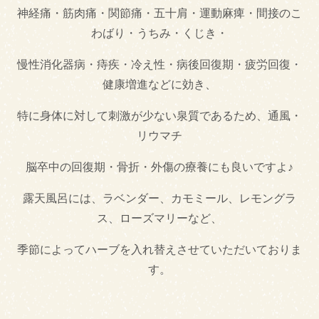
神経痛・筋肉痛・関節痛・五十肩・運動麻痺・間接のこ
レンタルサイクル
キャンプ場・BBQ
わばり・うちみ・くじき・
動物ふれあい
グランピング
慢性消化器病・痔疾・冷え性・病後回復期・疲労回復・
史跡・寺社仏閣
スポーツ・ゴルフ
健康増進などに効き、
海水浴場
温泉・足湯
特に身体に対して刺激が少ない泉質であるため、通風・
リウマチ
農業体験
脳卒中の回復期・骨折・外傷の療養にも良いですよ♪
露天風呂には、ラベンダー、カモミール、レモングラ
ス、ローズマリーなど、
季節によってハーブを入れ替えさせていただいておりま
す。