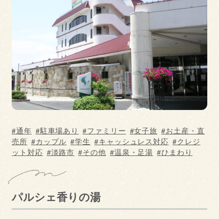
季節
通年
冬
春
夏
秋
施設情報
ペットOK
駐車場あり
通年
駐車場あり
ファミリー
女子旅
お土産・直
売所
カップル
学生
キャッシュレス対応
クレジ
入場料なし
キャッシュレス対応
ット対応
淡路市
その他
温泉・足湯
ひまわり
クレジット対応
パルシェ香りの湯
花