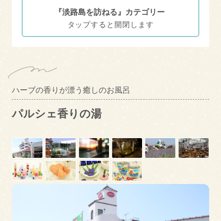
『淡路島を訪ねる』カテゴリー
淡路島で食事
淡路島に泊まる
エリアカテゴリー
南あわじ市
洲本市
ハーブの香りが漂う癒しのお風呂
淡路市
絞り込み検索
パルシェ香りの湯
ターゲット
ファミリー
女子旅
カップル
学生
トピックス
サイクリスト