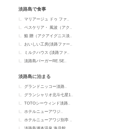
淡路島で食事
マリアージュ ドゥ ファ..
ペスケリア・ 風波（アク..
鮨 贈（アクアイグニス淡..
おいしい工房(淡路ファー..
ミルクハウス (淡路ファ..
淡路島バーガーRE.SE..
淡路島に泊まる
グランドニッコー淡路..
グランシャリオ北斗七星1..
TOTOシーウィンド淡路..
ホテルニューアワジ..
ホテルニューアワジ別亭 ..
淡路島洲本温泉 海月館..