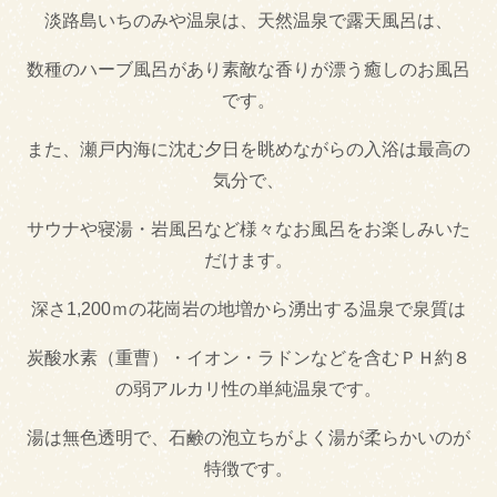
あじさい
桜
淡路島いちのみや温泉は、天然温泉で露天風呂は、
梅
その他
数種のハーブ風呂があり素敵な香りが漂う癒しのお風呂
です。
チューリップ
ひまわり
また、瀬戸内海に沈む夕日を眺めながらの入浴は最高の
紅葉
気分で、
観光カテゴリー
サウナや寝湯・岩風呂など様々なお風呂をお楽しみいた
だけます。
自然景観・絶景
釣り・漁業体験
深さ1,200ｍの花崗岩の地増から湧出する温泉で泉質は
マリンスポーツ
ミュージアム・伝統
炭酸水素（重曹）・イオン・ラドンなどを含むＰＨ約８
レジャー・体験
エンタメ・アミュー
の弱アルカリ性の単純温泉です。
ズメント
湯は無色透明で、石鹸の泡立ちがよく湯が柔らかいのが
レンタカー
お土産・直売所
特徴です。