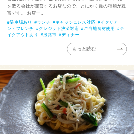
を造る会社が運営するお店なので、とにかく麺の種類が豊
富です。 お店一…
駐車場あり
ランチ
キャッシュレス対応
イタリア
ン・フレンチ
クレジット決済対応
ご当地食材使用
テ
イクアウトあり
淡路市
ディナー
もっと読む