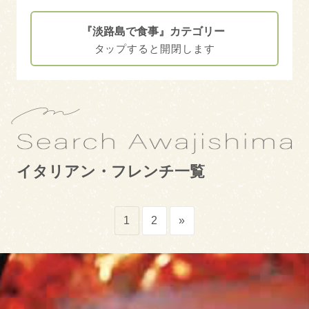
ホーム
『淡路島で食事』カテゴリー
エリアカテゴリー
南あわじ市
洲本市
淡路市
イタリアン・フレンチ一覧
キーワード
淡路島を訪ねる
投
1
2
»
ペットOK
駐車場あり
稿
淡路島で食事
の
モーニング
ランチ
ペ
淡路島に泊まる
ー
キャッシュレス対応
クレジット決済対応
ジ