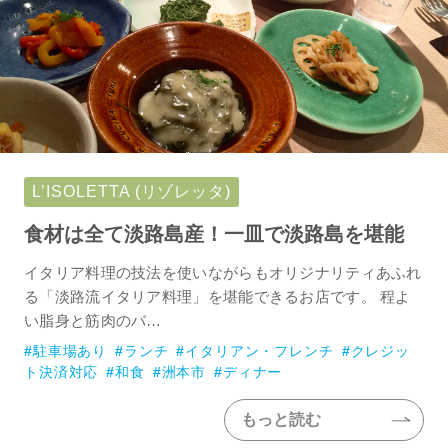
L’ISOLETTA (リゾレッタ)
食材は全て淡路島産！一皿で淡路島を堪能
イタリア料理の技法を使いながらもオリジナリティあふれ
る「淡路流イタリア料理」を堪能できるお店です。 程よ
い脂身と筋肉のバ…
駐車場あり
ランチ
イタリアン・フレンチ
クレジッ
ト決済対応
和食
洲本市
ディナー
もっと読む