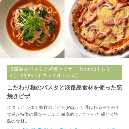
淡路島生パスタと窯焼きピザ 「Trepici(トレピ
チ)」(淡路ハイウェイオアシス)
こだわり麺のパスタと淡路島食材を使った窯
焼きピザ
イタリア シエナ発祥の「ピチ(Pici)」と呼ばれるモチモチ
食感が特徴の麺をモデルに 徹底的にこだわった麺と淡路
島の食材…