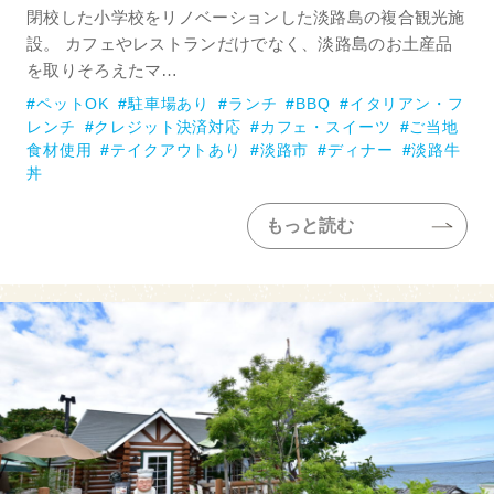
閉校した小学校をリノベーションした淡路島の複合観光施
設。 カフェやレストランだけでなく、淡路島のお土産品
を取りそろえたマ…
ペットOK
駐車場あり
ランチ
BBQ
イタリアン・フ
レンチ
クレジット決済対応
カフェ・スイーツ
ご当地
食材使用
テイクアウトあり
淡路市
ディナー
淡路牛
丼
もっと読む