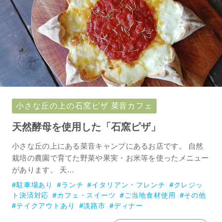
小さな丘の上の石窯ピザ 菜音カフェ
天然酵母を使用した「石窯ピザ」
小さな丘の上にある菜音キャンプにあるお店です。 自然
栽培の農園で育てた野菜や果実・お米等を使ったメニュー
があります。 天…
駐車場あり
ランチ
イタリアン・フレンチ
クレジッ
ト決済対応
カフェ・スイーツ
ご当地食材使用
その他
テイクアウトあり
淡路市
ディナー