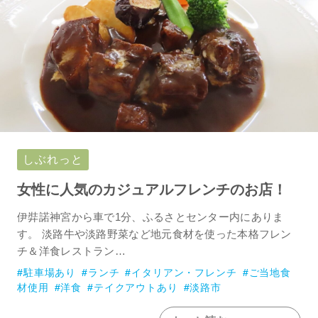
しぶれっと
女性に人気のカジュアルフレンチのお店！
伊弉諾神宮から車で1分、ふるさとセンター内にありま
す。 淡路牛や淡路野菜など地元食材を使った本格フレン
チ＆洋食レストラン…
駐車場あり
ランチ
イタリアン・フレンチ
ご当地食
材使用
洋食
テイクアウトあり
淡路市