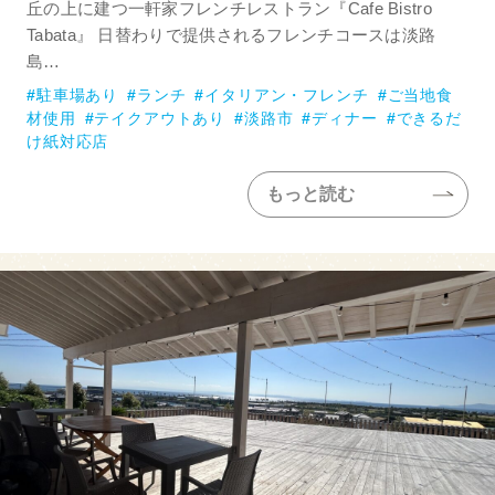
丘の上に建つ一軒家フレンチレストラン『Cafe Bistro
Tabata』 日替わりで提供されるフレンチコースは淡路
島…
駐車場あり
ランチ
イタリアン・フレンチ
ご当地食
材使用
テイクアウトあり
淡路市
ディナー
できるだ
け紙対応店
もっと読む