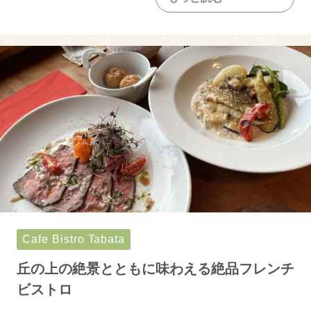
洋食
その他
焼肉・ステーキ
ご当地グルメ
しらす丼
サワラ丼
淡路島ぬーどる
淡路島バーガー
トピックス
淡路牛丼
テイクアウト
Cafe Bistro Tabata
テイクアウトあり
テイクアウトなし
丘の上の絶景とともに味わえる絶品フレンチ
できるだけ紙対応店
ビストロ