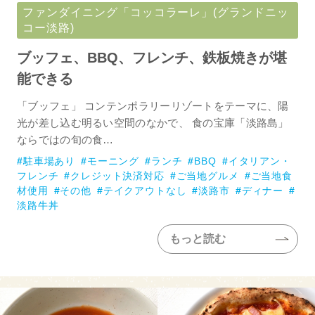
ファンダイニング「コッコラーレ」(グランドニッ
コー淡路)
ブッフェ、BBQ、フレンチ、鉄板焼きが堪
能できる
「ブッフェ」 コンテンポラリーリゾートをテーマに、陽
光が差し込む明るい空間のなかで、 食の宝庫「淡路島」
ならではの旬の食…
駐車場あり
モーニング
ランチ
BBQ
イタリアン・
フレンチ
クレジット決済対応
ご当地グルメ
ご当地食
材使用
その他
テイクアウトなし
淡路市
ディナー
淡路牛丼
もっと読む