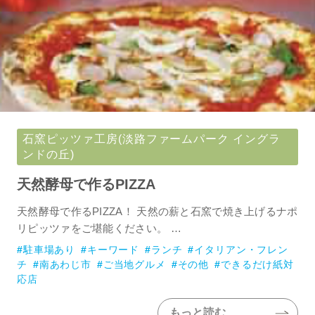
送
ご当地食材使用
ディナー
り
グルメカテゴリー
BAR
BBQ
中華料理・ラーメン
イタリアン・フレン
石窯ピッツァ工房(淡路ファームパーク イングラ
チ
絞り込み検索
ンドの丘)
和菓子
うどん・そば
天然酵母で作るPIZZA
お好み焼き・鉄板焼
和食
天然酵母で作るPIZZA！ 天然の薪と石窯で焼き上げるナポ
き
リピッツァをご堪能ください。 …
駐車場あり
キーワード
ランチ
イタリアン・フレン
カフェ・スイーツ
寿司
チ
南あわじ市
ご当地グルメ
その他
できるだけ紙対
応店
カレー
居酒屋
もっと読む