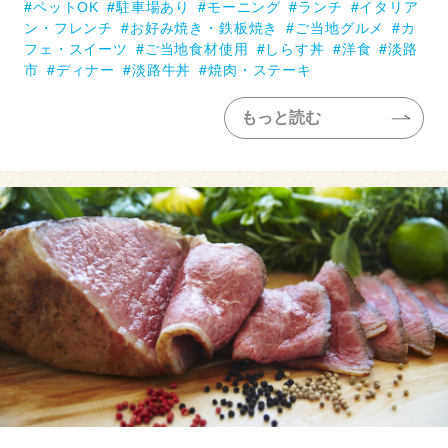
ペットOK
駐車場あり
モーニング
ランチ
イタリア
ン・フレンチ
お好み焼き・鉄板焼き
ご当地グルメ
カ
フェ・スイーツ
ご当地食材使用
しらす丼
洋食
淡路
市
ディナー
淡路牛丼
焼肉・ステーキ
もっと読む