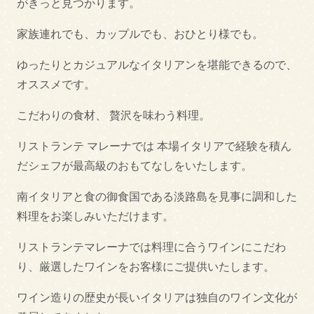
がきっと見つかります。
焼肉・ステーキ
家族連れでも、カップルでも、おひとり様でも。
ご当地グルメ
ゆったりとカジュアルなイタリアンを堪能できるので、
オススメです。
しらす丼
サワラ丼
こだわりの食材、 贅沢を味わう料理。
淡路島ぬーどる
淡路島バーガー
リストランテ マレーナでは 本場イタリアで経験を積ん
淡路牛丼
だシェフが最高級のおもてなしをいたします。
南イタリアと食の御食国である淡路島を見事に調和した
テイクアウト
料理をお楽しみいただけます。
テイクアウトあり
テイクアウトなし
リストランテマレーナでは料理に合うワインにこだわ
り、厳選したワインをお客様にご提供いたします。
できるだけ紙対応店
ワイン造りの歴史が長いイタリアは独自のワイン文化が