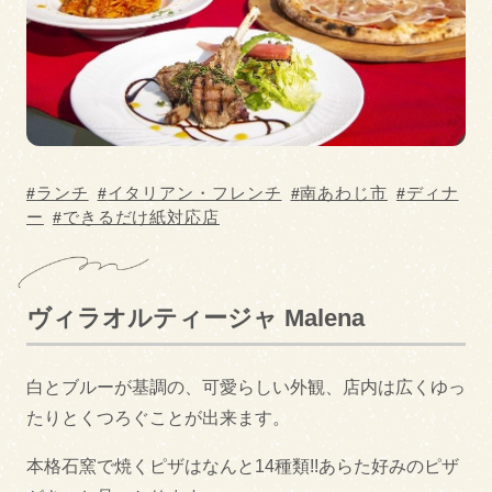
ご当地食材使用
ディナー
グルメカテゴリー
BAR
BBQ
中華料理・ラーメン
イタリアン・フレン
ランチ
イタリアン・フレンチ
南あわじ市
ディナ
チ
ー
できるだけ紙対応店
和菓子
うどん・そば
お好み焼き・鉄板焼
和食
ヴィラオルティージャ Malena
き
カフェ・スイーツ
寿司
白とブルーが基調の、可愛らしい外観、店内は広くゆっ
カレー
たりとくつろぐことが出来ます。
居酒屋
本格石窯で焼くピザはなんと14種類!!あらた好みのピザ
洋食
その他