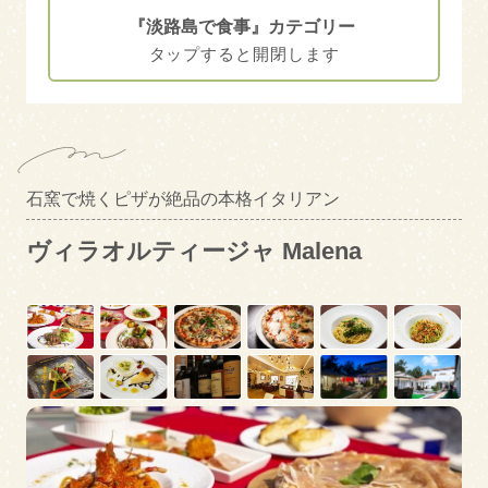
『淡路島で食事』カテゴリー
淡路島で食事
淡路島に泊まる
エリアカテゴリー
南あわじ市
洲本市
石窯で焼くピザが絶品の本格イタリアン
絞り込み検索
淡路市
ヴィラオルティージャ Malena
キーワード
ペットOK
駐車場あり
モーニング
ランチ
トピックス
キャッシュレス対応
クレジット決済対応