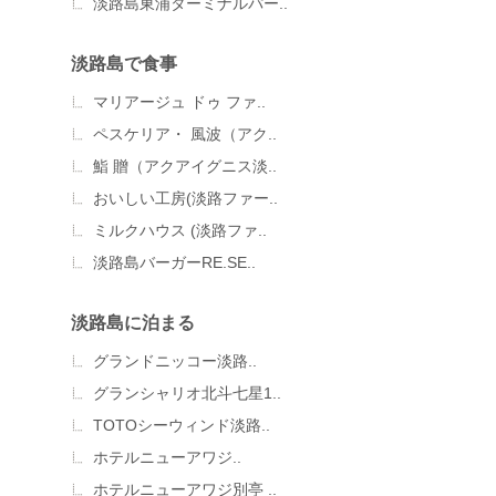
淡路島東浦ターミナルパー..
淡路島で食事
マリアージュ ドゥ ファ..
ペスケリア・ 風波（アク..
鮨 贈（アクアイグニス淡..
おいしい工房(淡路ファー..
ミルクハウス (淡路ファ..
淡路島バーガーRE.SE..
淡路島に泊まる
グランドニッコー淡路..
グランシャリオ北斗七星1..
TOTOシーウィンド淡路..
ホテルニューアワジ..
ホテルニューアワジ別亭 ..