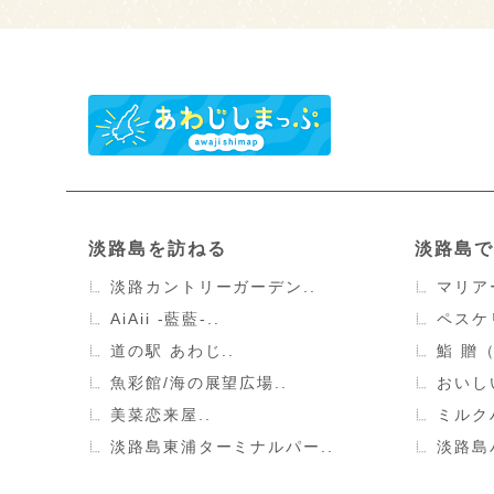
淡路島を訪ねる
淡路島で
淡路カントリーガーデン..
マリア
AiAii -藍藍-..
ペスケ
道の駅 あわじ..
鮨 贈
魚彩館/海の展望広場..
おいし
美菜恋来屋..
ミルク
淡路島東浦ターミナルパー..
淡路島バ