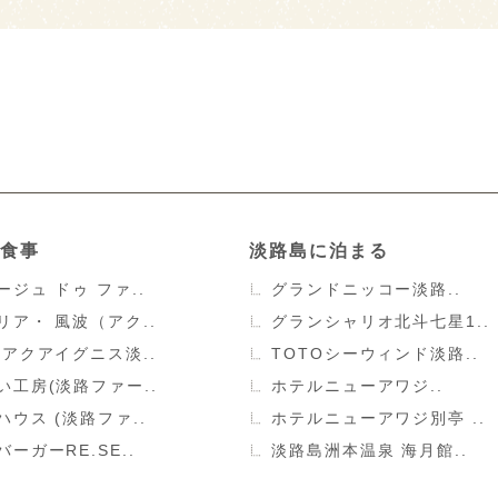
食事
淡路島に泊まる
ージュ ドゥ ファ..
グランドニッコー淡路..
リア・ 風波（アク..
グランシャリオ北斗七星1..
（アクアイグニス淡..
TOTOシーウィンド淡路..
い工房(淡路ファー..
ホテルニューアワジ..
ハウス (淡路ファ..
ホテルニューアワジ別亭 ..
ーガーRE.SE..
淡路島洲本温泉 海月館..