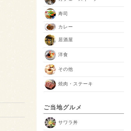
寿司
カレー
居酒屋
洋食
その他
焼肉・ステーキ
ご当地グルメ
サワラ丼