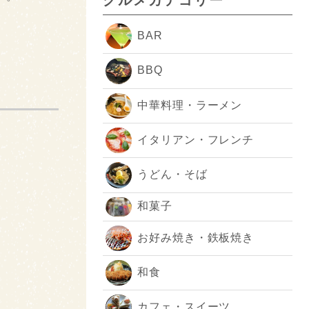
BAR
BBQ
中華料理・ラーメン
イタリアン・フレンチ
うどん・そば
和菓子
お好み焼き・鉄板焼き
和食
カフェ・スイーツ