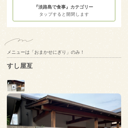
淡路島で食事
『淡路島で食事』カテゴリー
淡路島に泊まる
エリアカテゴリー
南あわじ市
洲本市
絞り込み検索
メニューは「おまかせにぎり」のみ！
淡路市
すし屋亙
キーワード
ペットOK
駐車場あり
トピックス
モーニング
ランチ
キャッシュレス対応
クレジット決済対応