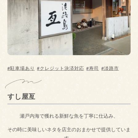
ご当地食材使用
ディナー
グルメカテゴリー
BAR
BBQ
中華料理・ラーメン
イタリアン・フレン
チ
和菓子
うどん・そば
駐車場あり
クレジット決済対応
寿司
淡路市
お好み焼き・鉄板焼
和食
き
すし屋亙
カフェ・スイーツ
寿司
瀬戸内海で獲れる新鮮な魚を丁寧に仕込み、
カレー
居酒屋
その時に美味しいネタを店主のおまかせで提供していま
洋食
その他