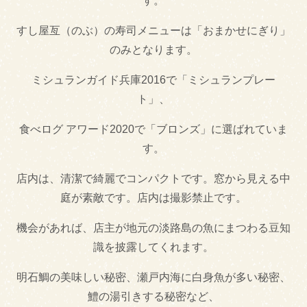
す。
焼肉・ステーキ
すし屋亙（のぶ）の寿司メニューは「おまかせにぎり」
のみとなります。
ご当地グルメ
ミシュランガイド兵庫2016で「ミシュランプレー
しらす丼
サワラ丼
ト」、
淡路島ぬーどる
淡路島バーガー
食べログ アワード2020で「ブロンズ」に選ばれていま
す。
淡路牛丼
店内は、清潔で綺麗でコンパクトです。窓から見える中
テイクアウト
庭が素敵です。店内は撮影禁止です。
機会があれば、店主が地元の淡路島の魚にまつわる豆知
テイクアウトあり
テイクアウトなし
識を披露してくれます。
できるだけ紙対応店
明石鯛の美味しい秘密、瀬戸内海に白身魚が多い秘密、
鱧の湯引きする秘密など、