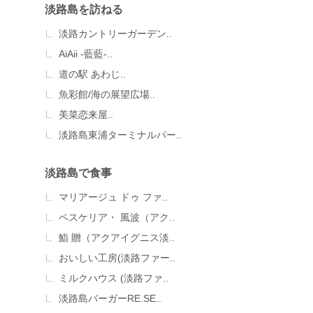
淡路島を訪ねる
淡路カントリーガーデン..
AiAii -藍藍-..
道の駅 あわじ..
魚彩館/海の展望広場..
美菜恋来屋..
淡路島東浦ターミナルパー..
淡路島で食事
マリアージュ ドゥ ファ..
ペスケリア・ 風波（アク..
鮨 贈（アクアイグニス淡..
おいしい工房(淡路ファー..
ミルクハウス (淡路ファ..
淡路島バーガーRE.SE..