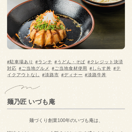
ご当地食材使用
ディナー
グルメカテゴリー
BAR
BBQ
中華料理・ラーメン
イタリアン・フレン
チ
駐車場あり
ランチ
うどん・そば
クレジット決済
和菓子
うどん・そば
対応
ご当地グルメ
ご当地食材使用
しらす丼
テ
イクアウトなし
淡路市
ディナー
淡路牛丼
お好み焼き・鉄板焼
和食
き
カフェ・スイーツ
寿司
麺乃匠 いづも庵
カレー
居酒屋
麺づくり創業100年のいづも庵は、
洋食
その他