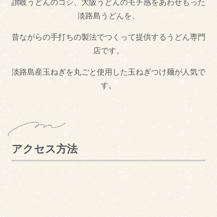
讃岐うどんのコシ、大阪うどんのモチ感をあわせもった
淡路島うどんを、
焼肉・ステーキ
昔ながらの手打ちの製法でつくって提供するうどん専門
ご当地グルメ
店です。
しらす丼
サワラ丼
淡路島産玉ねぎを丸ごと使用した玉ねぎつけ麺が人気で
す。
淡路島ぬーどる
淡路島バーガー
淡路牛丼
テイクアウト
アクセス方法
テイクアウトあり
テイクアウトなし
できるだけ紙対応店