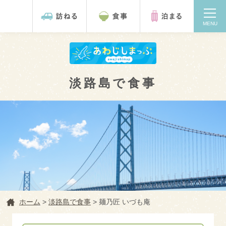
MENU
淡路島で食事
検索
ホーム
ホーム
>
淡路島で食事
>
麺乃匠 いづも庵
淡路島を訪ねる