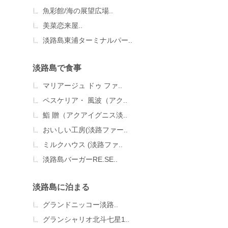
魚彩館/海の展望広場..
美菜恋来屋..
淡路島東浦ターミナルパー..
淡路島で食事
マリアージュ ドゥ ファ..
ペスケリア・ 風波（アク..
鮨 贈（アクアイグニス淡..
おいしい工房(淡路ファー..
ミルクハウス (淡路ファ..
淡路島バーガーRE.SE..
淡路島に泊まる
グランドニッコー淡路..
グランシャリオ北斗七星1..