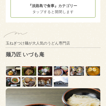
淡路島で食事
『淡路島で食事』カテゴリー
淡路島に泊まる
エリアカテゴリー
南あわじ市
洲本市
絞り込み検索
玉ねぎつけ麺が大人気のうどん専門店
淡路市
麺乃匠 いづも庵
キーワード
ペットOK
駐車場あり
トピックス
モーニング
ランチ
キャッシュレス対応
クレジット決済対応