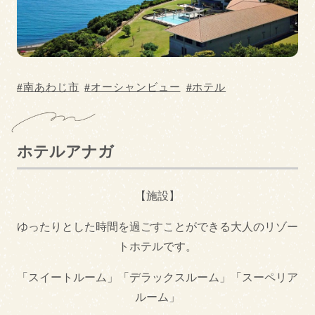
駐車場あり
ペットOK
wi-fiあり
リーズナブル（学生
オススメ）
エステあり
オーシャンビュー
南あわじ市
オーシャンビュー
ホテル
大浴場あり
温泉あり
ホテルアナガ
宿泊カテゴリー
キャンプ場・コテー
ビジネスホテル
【施設】
ジ
ゆったりとした時間を過ごすことができる大人のリゾー
旅館
ホテル
トホテルです。
民宿・ペンション
公共の宿
「スイートルーム」「デラックスルーム」「スーペリア
ルーム」
民泊・一棟貸し