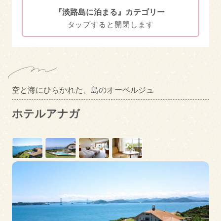
『淡路島に泊まる』カテゴリー
淡路島で食事
淡路島に泊まる
エリアカテゴリー
南あわじ市
洲本市
空と海にひらかれた、島のオーベルジュ
絞り込み検索
淡路市
ホテルアナガ
キーワード
漁業体験あり
素泊まりOK
送迎あり
クレジット決済対応
トピックス
釣った魚を調理
プールあり