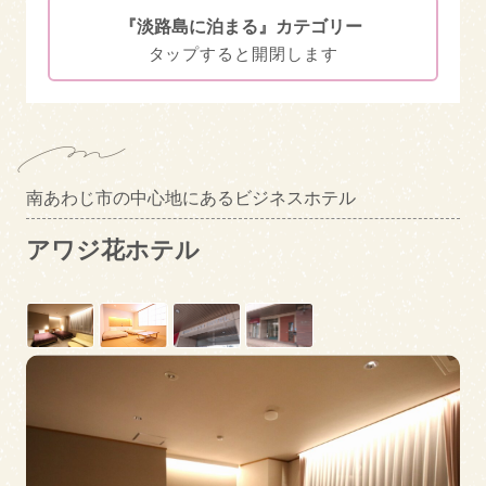
淡路島で食事
『淡路島に泊まる』カテゴリー
淡路島に泊まる
エリアカテゴリー
南あわじ市
洲本市
絞り込み検索
南あわじ市の中心地にあるビジネスホテル
淡路市
アワジ花ホテル
キーワード
漁業体験あり
素泊まりOK
トピックス
送迎あり
クレジット決済対応
釣った魚を調理
プールあり