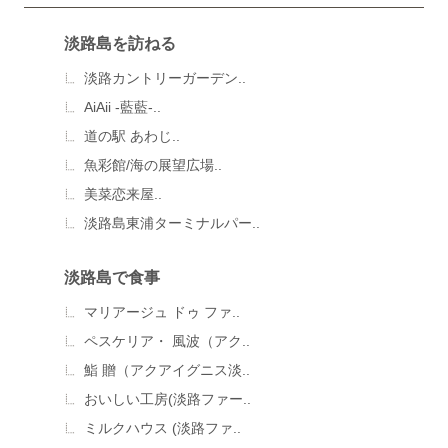
淡路島を訪ねる
淡路カントリーガーデン..
AiAii -藍藍-..
道の駅 あわじ..
魚彩館/海の展望広場..
美菜恋来屋..
淡路島東浦ターミナルパー..
淡路島で食事
マリアージュ ドゥ ファ..
ペスケリア・ 風波（アク..
鮨 贈（アクアイグニス淡..
おいしい工房(淡路ファー..
ミルクハウス (淡路ファ..