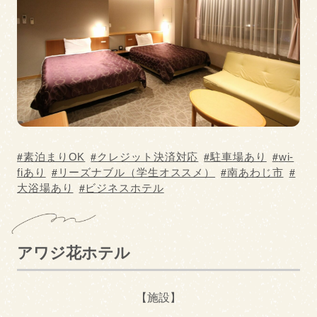
駐車場あり
ペットOK
wi-fiあり
リーズナブル（学生
オススメ）
エステあり
オーシャンビュー
大浴場あり
温泉あり
宿泊カテゴリー
素泊まりOK
クレジット決済対応
駐車場あり
wi-
fiあり
リーズナブル（学生オススメ）
南あわじ市
大浴場あり
ビジネスホテル
キャンプ場・コテー
ビジネスホテル
ジ
旅館
ホテル
アワジ花ホテル
民宿・ペンション
公共の宿
【施設】
民泊・一棟貸し